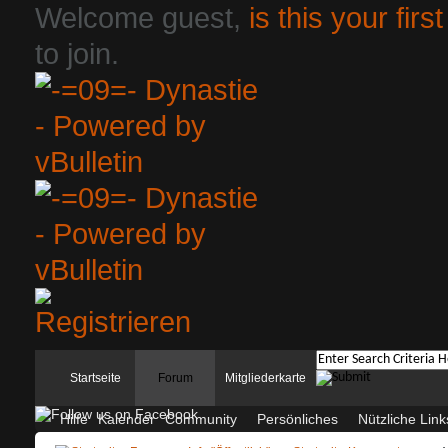
Welcome guest,
is this your first
to join.
Startseite
Forum
Mitgliederkarte
Hilfe
Kalender
Community
Persönliches
Nützliche Link