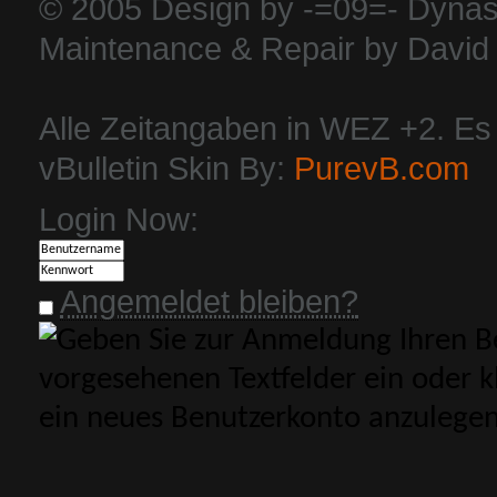
© 2005 Design by -=09=- Dynas
Maintenance & Repair by David 
Alle Zeitangaben in WEZ +2. Es i
vBulletin Skin By:
PurevB.com
Login Now:
Angemeldet bleiben?