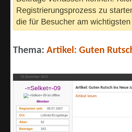
Registrierungsprozess zu starte
die für Besucher am wichtigsten 
Thema:
Artikel: Guten Rutsc
31.December 2013
-=Selket=-09
Artikel: Guten Rutsch ins Neue J
Artikel lesen
Member
Registriert seit
08.07.2007
Ort
Lößnitz/Erzgebirge
Alter
42
Beiträge
343