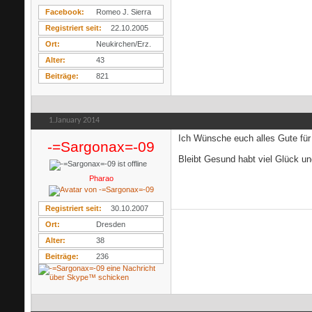
Facebook
Romeo J. Sierra
Registriert seit
22.10.2005
Ort
Neukirchen/Erz.
Alter
43
Beiträge
821
1.January 2014
Ich Wünsche euch alles Gute für
-=Sargonax=-09
Bleibt Gesund habt viel Glück u
Pharao
Registriert seit
30.10.2007
Ort
Dresden
Alter
38
Beiträge
236