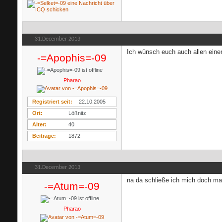
31.December 2013
Ich wünsch euch auch allen eine
-=Apophis=-09
Pharao
Registriert seit
22.10.2005
Ort
Lößnitz
Alter
40
Beiträge
1872
31.December 2013
na da schließe ich mich doch ma
-=Atum=-09
Pharao