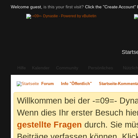
Welcome guest,
is this your first visit?
Click the "Create Account" b
Starts
Hilfe
Kalender
Community
Persönliches
Nützlic
Forum
Info "Öffentlich"
Startseite-Komment
Willkommen bei der -=09=- Dyna
Wenn dies Ihr erster Besuch hier 
gestellte Fragen
durch. Sie mü
Beiträge verfassen können. Klic