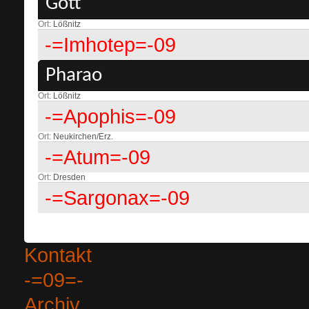
Gott
Ort
Lößnitz
-=Imhotep=-09
Pharao
Ort
Lößnitz
-=Apophis=-09
Ort
Neukirchen/Erz.
-=Atum=-09
Ort
Dresden
-=Sargonax=-09
Kontakt
-=09=-
Archiv