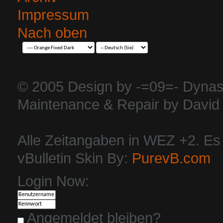
Impressum
Nach oben
© 2005 Design by -=09=- Dynas
Maintenance & Repair by David 
Alle Zeitangaben in WEZ +2. Es i
vBulletin Skin By:
PurevB.com
Login Now:
Angemeldet bleiben?