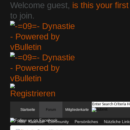
Welcome guest,
is this your first
to join.
Startseite
Forum
Mitgliederkarte
Hilfe
Kalender
Community
Persönliches
Nützliche Link