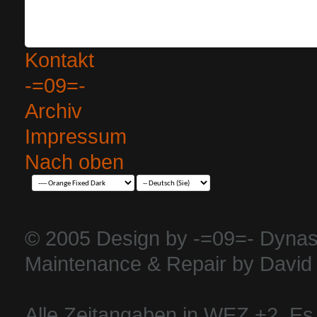
Kontakt
-=09=-
Archiv
Impressum
Nach oben
© 2005 Design by -=09=- Dynas
Maintenance & Repair by David 
Alle Zeitangaben in WEZ +2. Es i