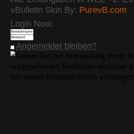
vBulletin Skin By:
PurevB.com
Login Now:
Angemeldet bleiben?