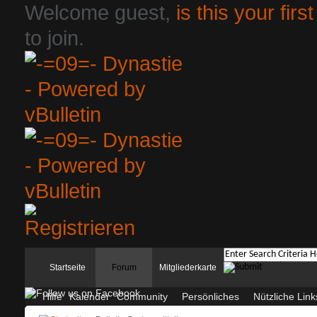
Welcome guest,
is this your first
to join.
Startseite
Forum
Mitgliederkarte
Hilfe
Kalender
Community
Persönliches
Nützliche Link