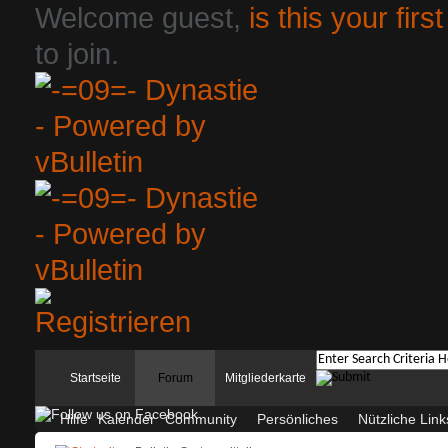
Welcome guest,
is this your first
to join.
Startseite
Forum
Mitgliederkarte
Hilfe
Kalender
Community
Persönliches
Nützliche Link