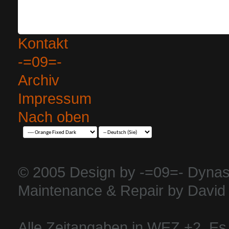
Kontakt
-=09=-
Archiv
Impressum
Nach oben
© 2005 Design by -=09=- Dynas
Maintenance & Repair by David 
Alle Zeitangaben in WEZ +2. Es i