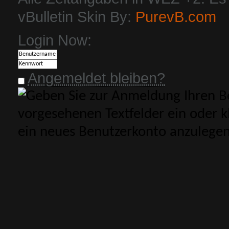
vBulletin Skin By:
PurevB.com
Login Now:
Angemeldet bleiben?