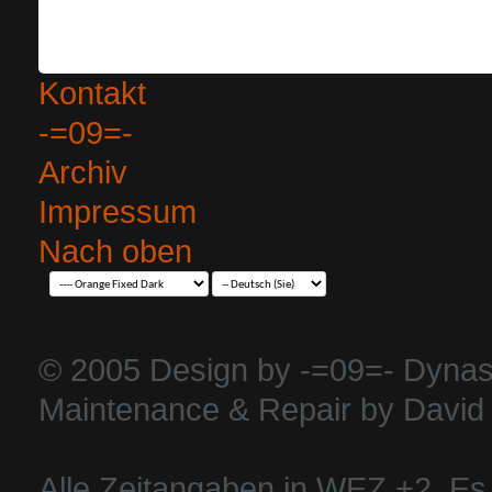
Kontakt
-=09=-
Archiv
Impressum
Nach oben
© 2005 Design by -=09=- Dynas
Maintenance & Repair by David 
Alle Zeitangaben in WEZ +2. Es i