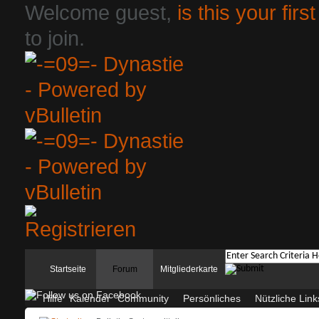
Welcome guest,
is this your first
to join.
Startseite
Forum
Mitgliederkarte
Hilfe
Kalender
Community
Persönliches
Nützliche Link