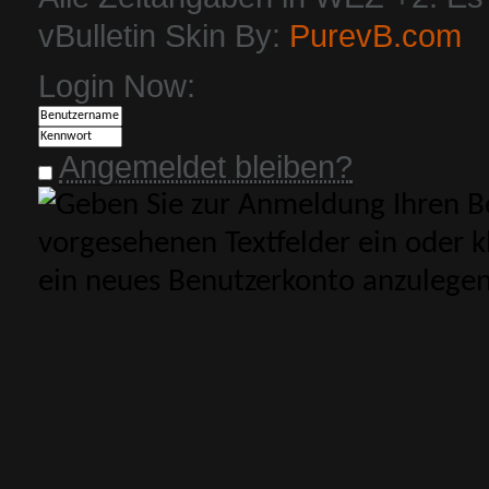
vBulletin Skin By:
PurevB.com
Login Now:
Angemeldet bleiben?