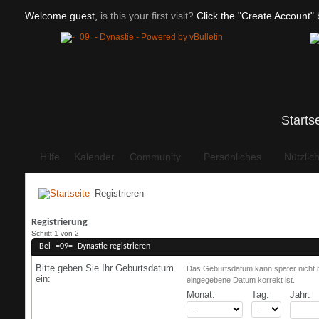
Welcome guest,
is this your first visit?
Click the "Create Account" b
Starts
Hilfe
Kalender
Community
Persönliches
Nützlic
Registrieren
Registrierung
Schritt 1 von 2
Bei -=09=- Dynastie registrieren
Bitte geben Sie Ihr Geburtsdatum
Das Geburtsdatum kann später nicht m
ein:
eingegebene Datum korrekt ist.
Monat:
Tag:
Jahr: