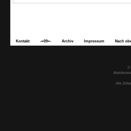
Kontakt
-=09=-
Archiv
Impressum
Nach ob
© 
Maintenanc
Alle Zeit