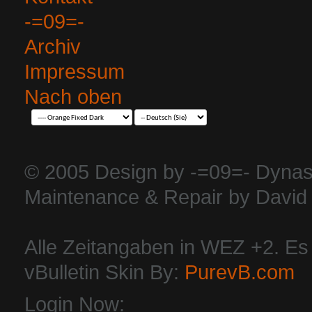
-=09=-
Archiv
Impressum
Nach oben
© 2005 Design by -=09=- Dynas
Maintenance & Repair by David 
Alle Zeitangaben in WEZ +2. Es i
vBulletin Skin By:
PurevB.com
Login Now: