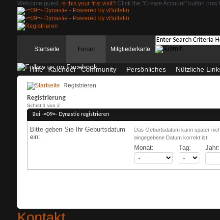
Welcome guest,
is this your first visit?
Click the "Create Account" button now t
Startseite
Forum
Mitgliederkarte
Hilfe
Kalender
Community
Persönliches
Nützliche Link
Registrieren
Registrierung
Schritt 1 von 2
Bei -=09=- Dynastie registrieren
Bitte geben Sie Ihr Geburtsdatum
Das Geburtsdatum kann später nicht
ein:
eingegebene Datum korrekt ist.
Monat:
Tag:
Jahr:
Kontakt