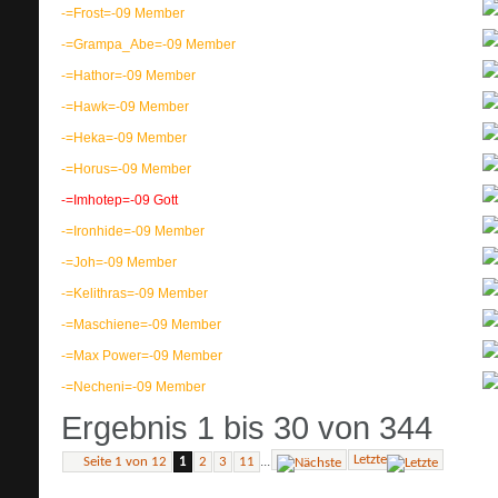
-=Frost=-09
Member
-=Grampa_Abe=-09
Member
-=Hathor=-09
Member
-=Hawk=-09
Member
-=Heka=-09
Member
-=Horus=-09
Member
-=Imhotep=-09
Gott
-=Ironhide=-09
Member
-=Joh=-09
Member
-=Kelithras=-09
Member
-=Maschiene=-09
Member
-=Max Power=-09
Member
-=Necheni=-09
Member
Ergebnis 1 bis 30 von 344
Letzte
...
Seite 1 von 12
1
2
3
11