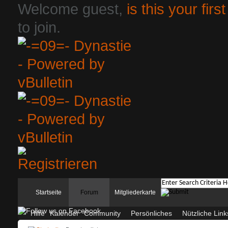
Welcome guest,
is this your first
to join.
Startseite
Forum
Mitgliederkarte
Hilfe
Kalender
Community
Persönliches
Nützliche Link