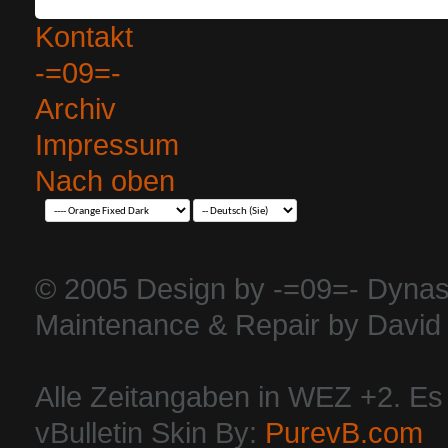
Kontakt
-=09=-
Archiv
Impressum
Nach oben
© 2005 Design by -=09=- Dynas
Maintenance & Repair by David 
Alle Zeitangaben in WEZ +2. Es i
vBulletin Skin By:
PurevB.com