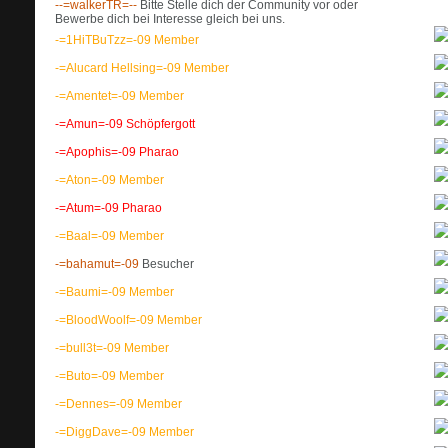
--=walkerTR=--
Bitte Stelle dich der Community vor oder
Bewerbe dich bei Interesse gleich bei uns.
-=1HiTBuTzz=-09
Member
-=Alucard Hellsing=-09
Member
-=Amentet=-09
Member
-=Amun=-09
Schöpfergott
-=Apophis=-09
Pharao
-=Aton=-09
Member
-=Atum=-09
Pharao
-=Baal=-09
Member
-=bahamut=-09
Besucher
-=Baumi=-09
Member
-=BloodWoolf=-09
Member
-=bull3t=-09
Member
-=Buto=-09
Member
-=Dennes=-09
Member
-=DiggDave=-09
Member