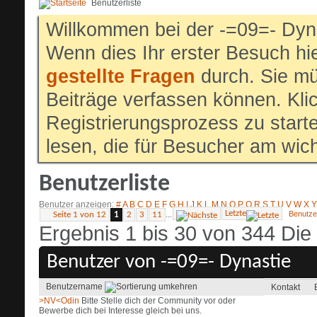
Benutzerliste
Willkommen bei der -=09=- Dyn
Wenn dies Ihr erster Besuch hier
gestellte Fragen
durch. Sie mü
Beiträge verfassen können. Klic
Registrierungsprozess zu start
lesen, die für Besucher am wich
Benutzerliste
Benutzer anzeigen
#
A
B
C
D
E
F
G
H
I
J
K
L
M
N
O
P
Q
R
S
T
U
V
W
X
Y
Letzte
...
Benutze
Seite 1 von 12
1
2
3
11
Ergebnis 1 bis 30 von 344
Die
Benutzer von -=09=- Dynastie
Benutzername
Kontakt
>NV<Odin
Bitte Stelle dich der Community vor oder
Bewerbe dich bei Interesse gleich bei uns.