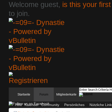
Welcome guest,
is this your first
to join.
Startseite
Forum
Mitgliederkarte
Hilfe
Kalender
Community
Persönliches
Nützliche Link