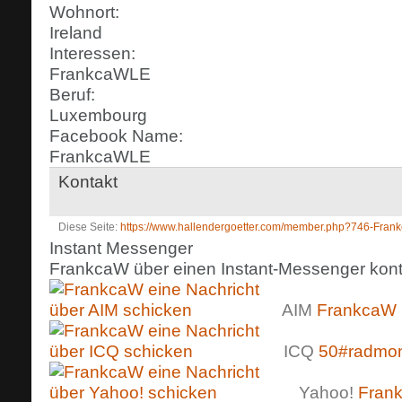
Wohnort:
Ireland
Interessen:
FrankcaWLE
Beruf:
Luxembourg
Facebook Name:
FrankcaWLE
Kontakt
Diese Seite
https://www.hallendergoetter.com/member.php?746-Fra
Instant Messenger
FrankcaW über einen Instant-Messenger konta
AIM
FrankcaW
ICQ
50#radmon
Yahoo!
Fran