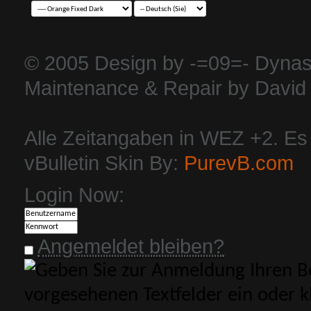
© 2005 Design by -=09=- Dynas
Maintenance & Repair by David 
Alle Zeitangaben in WEZ +2. Es i
vBulletin Skin By:
PurevB.com
Login Now:
Angemeldet bleiben?