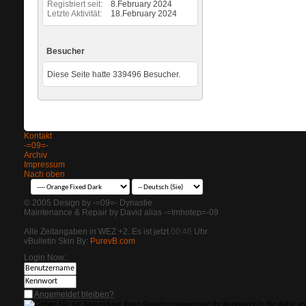
Registriert seit
8.February 2024
Letzte Aktivität
18.February 2024
Besucher
Diese Seite hatte
339496
Besucher.
Kontakt
-=09=-
Archiv
Impressum
Nach oben
© 2005 Design by -=09=- Dynastie
Maintenance & Repair by David alias -=Imhotep=-09
Alle Zeitangaben in WEZ +2. Es ist jetzt
00:46
Uhr.
vBulletin Skin By:
PurevB.com
Login Now:
Angemeldet bleiben?