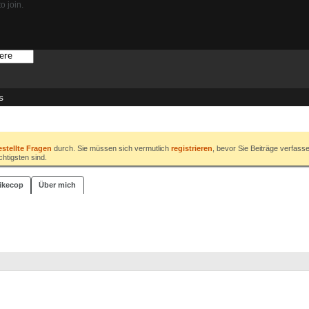
o join.
s
estellte Fragen
durch. Sie müssen sich vermutlich
registrieren
, bevor Sie Beiträge verfass
chtigsten sind.
Nikecop
Über mich