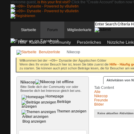
Welcome guest,
is this your first visit?
Click the "Create Account" button now t
Startseite
Forum
Mitgliederkarte
Hilfe
Kalender
Community
Persönliches
Nützliche Link
Benutzerliste
Nikecop
Willkommen bei der -=09=- Dynastie der Ägyptischen Götter
Wenn dies Ihr erster Besuch hier ist, lesen Sie bitte zuerst die
Hilfe - Häufig g
zu starten. Sie können auch jetzt schon Beiträge lesen, die für Besucher am wi
Aktivitäten von 
Nikecop
Bitte Stelle dich der Community vor oder
Tab Content
Bewerbe dich bei Interesse gleich bei uns.
Alle
Nikecop
Homepage
Freunde
Beiträge
Bilder
anzeigen
Themen anzeigen
Keine aktuellen Aktivitäten
Artikel anzeigen
Blog anzeigen