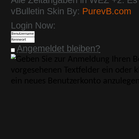
vBulletin Skin By:
PurevB.com
Login Now:
Angemeldet bleiben?