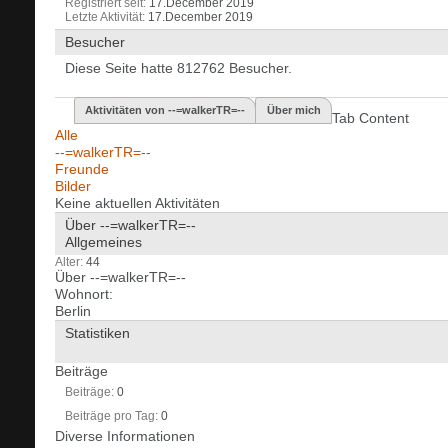
Registriert seit
17.December 2019
Letzte Aktivität
17.December 2019
Besucher
Diese Seite hatte
812762
Besucher.
Aktivitäten von --=walkerTR=--
Über mich
Tab Content
Alle
--=walkerTR=--
Freunde
Bilder
Keine aktuellen Aktivitäten
Über --=walkerTR=--
Allgemeines
Alter
44
Über --=walkerTR=--
Wohnort:
Berlin
Statistiken
Beiträge
Beiträge
0
Beiträge pro Tag
0
Diverse Informationen