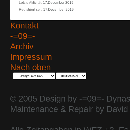
Letzte Aktivität
17.December 2019
Registriert seit
17.December 2019
Kontakt
-=09=-
Archiv
Impressum
Nach oben
© 2005 Design by -=09=- Dynas
Maintenance & Repair by David 
Alle Zeitangaben in WEZ +2. Es i