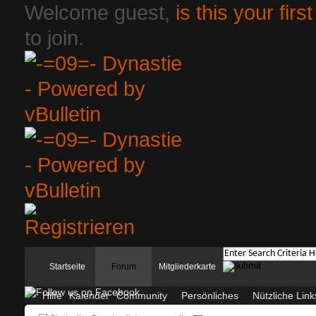
Welcome guest,
is this your first
to join.
Startseite
Forum
Mitgliederkarte
Hilfe
Kalender
Community
Persönliches
Nützliche Link