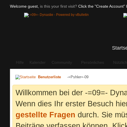
Welcome guest,
is this your first visit?
Click the "Create Account" b
Starts
Hilfe
Kalender
Community
Persönliches
Nützlic
Benutzerliste
-=Pshler=-09
Willkommen bei der -=09=- Dyna
Wenn dies Ihr erster Besuch hier 
gestellte Fragen
durch. Sie mü
Beiträge verfassen können. Klic