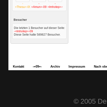
-
-
-
=Thesu=-09
=Amun=-09
=Imhotep=-09
Besucher
Die letzten 1 Besucher auf dieser Seite:
-=Imhotep=-09
Diese Seite hatte
589827
Besucher.
Kontakt
-=09=-
Archiv
Impressum
Nach ob
© 2005 Des