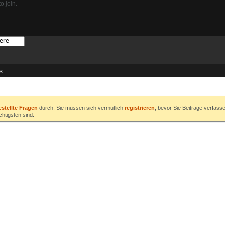
o join.
s
estellte Fragen
durch. Sie müssen sich vermutlich
registrieren
, bevor Sie Beiträge verfass
chtigsten sind.