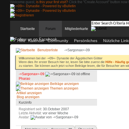
Welcome guest,
is this your first visit?
Click the "Create Account" button now t
Startseite
Forum
Mitgliederkarte
Hilfe
Kalender
Community
Persönliches
Nützliche Link
Benutzerliste
-=Sargonax=-09
Willkommen bei der -=09=- Dynastie der Ägyptischen Götter
Wenn dies Ihr erster Besuch hier ist, lesen Sie bitte zuerst die
Hilfe - Häufig g
zu starten. Sie können auch jetzt schon Beiträge lesen, die für Besucher am wi
-=Sargonax=-09
Pharao
Beiträge anzeigen
Themen anzeigen
Artikel anzeigen
Blog anzeigen
Kurzinfo
Registriert seit
30.October 2007
Letzte Aktivität
vor einer Woche
Avatar