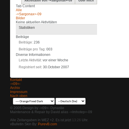
Aktivitäten von -=Sargonax=-09
Über mich
Tab Content
Alle
-=Sargonax=-09
Bilder
Keine aktuellen Aktivitäten
Statistiken
Beiträge
Beiträge
236
Beiträge pro Tag
003
Diverse Informationen
Letzte Aktivität
vor einer Woche
Registriert seit
30.October 2007
Kontakt
-=09=-
Archiv
Impressum
Nach oben
© 2005 Design by -=09=- Dynastie
Maintenance & Repair by David alias -=Imhotep=-09
Alle Zeitangaben in WEZ +2. Es ist jetzt
13:26
Uhr.
vBulletin Skin By:
PurevB.com