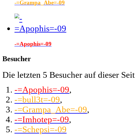
-=Grampa_Abe=-09
-=Apophis=-09
Besucher
Die letzten 5 Besucher auf dieser Seit
-=Apophis=-09
,
-=bull3t=-09
,
-=Grampa_Abe=-09
,
-=Imhotep=-09
,
-=Schepsi=-09