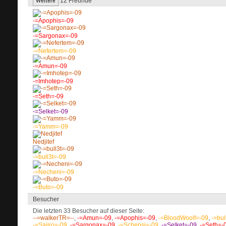
12
Freunde
Weitere
-=Apophis=-09
-=Sargonax=-09
-=Nefertem=-09
-=Amun=-09
-=Imhotep=-09
-=Seth=-09
-=Selket=-09
-=Yamm=-09
Nedjitef
-=bull3t=-09
-=Necheni=-09
-=Buto=-09
Besucher
Die letzten 33 Besucher auf dieser Seite:
--=walkerTR=--
,
-=Amun=-09
,
-=Apophis=-09
,
-=BloodWoolf=-09
,
-=bul
-=Sajiro=-09
,
-=Sargonax=-09
,
-=Schepsi=-09
,
-=Selket=-09
,
-=Seth=-