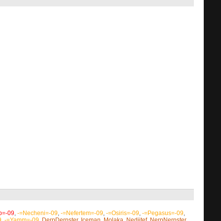
p=-09
,
-=Necheni=-09
,
-=Nefertem=-09
,
-=Osiris=-09
,
-=Pegasus=-09
,
9
,
-=Yamm=-09
,
DerpDerpster
,
Iceman
,
Molaka
,
Nedjitef
,
NerpNerpster
,