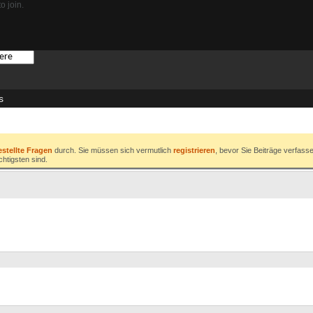
o join.
s
estellte Fragen
durch. Sie müssen sich vermutlich
registrieren
, bevor Sie Beiträge verfass
chtigsten sind.