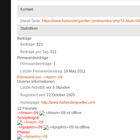
Kontakt
Diese Seite
https://www.hallendergoetter.com/member.php?4-Atu
Statistiken
Beiträge
Beiträge
821
Beiträge pro Tag
011
Pinnwandeinträge
Pinnwandeinträge
1
Letzter Pinnwandeintrag
16.May 2011
Pinnwand von -=Atum=-09
Diverse Informationen
Letzte Aktivität
vor 9 Stunden
Registriert seit
22.October 2005
Homepage
http://www.hallendergoetter.com
12
Freunde
-=Amun=-09
Schöpfergott
-=Apophis=-09
Pharao