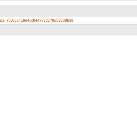
m-09&s=7b0cca419e4cc84477c0778d53d68b38