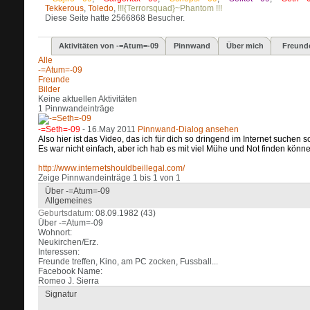
Tekkerous
,
Toledo
,
!!!{Terrorsquad}~Phantom !!!
Diese Seite hatte
2566868
Besucher.
Aktivitäten von -=Atum=-09
Pinnwand
Über mich
Freund
Alle
-=Atum=-09
Freunde
Bilder
Keine aktuellen Aktivitäten
1
Pinnwandeinträge
-=Seth=-09
-
16.May 2011
Pinnwand-Dialog ansehen
Also hier ist das Video, das ich für dich so dringend im Internet suchen so
Es war nicht einfach, aber ich hab es mit viel Mühe und Not finden könne
http://www.internetshouldbeillegal.com/
Zeige Pinnwandeinträge 1 bis
1
von
1
Über -=Atum=-09
Allgemeines
Geburtsdatum
08.09.1982 (43)
Über -=Atum=-09
Wohnort:
Neukirchen/Erz.
Interessen:
Freunde treffen, Kino, am PC zocken, Fussball...
Facebook Name:
Romeo J. Sierra
Signatur