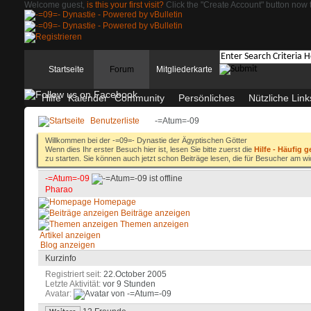
Welcome guest,
is this your first visit?
Click the "Create Account" button now t
Startseite
Forum
Mitgliederkarte
Hilfe
Kalender
Community
Persönliches
Nützliche Link
Benutzerliste
-=Atum=-09
Willkommen bei der -=09=- Dynastie der Ägyptischen Götter
Wenn dies Ihr erster Besuch hier ist, lesen Sie bitte zuerst die
Hilfe - Häufig g
zu starten. Sie können auch jetzt schon Beiträge lesen, die für Besucher am wi
-=Atum=-09
Pharao
Homepage
Beiträge anzeigen
Themen anzeigen
Artikel anzeigen
Blog anzeigen
Kurzinfo
Registriert seit
22.October 2005
Letzte Aktivität
vor 9 Stunden
Avatar