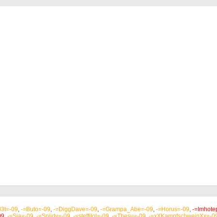
l3t=-09
,
-=Buto=-09
,
-=DiggDave=-09
,
-=Grampa_Abe=-09
,
-=Horus=-09
,
-=Imhote
09
,
-=Sia=-09
,
-=Spiidy=-09
,
-=steffilol=-09
,
-=Thesu=-09
,
-=xXKampfschweinXx=-0