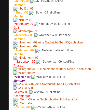
-=bull3t=-09
Member
-=Buto=-09
Member
-=Imhotep=-09
Gott
-=Necheni=-09
Member
-=Nefertem=-09
Member
-=Sargonax=-09
Pharao
-=Selket=-09
Member
-=Seth=-09
Schöpfergott
-=Yamm=-09