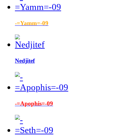
-=Yamm=-09
Nedjitef
-=Apophis=-09