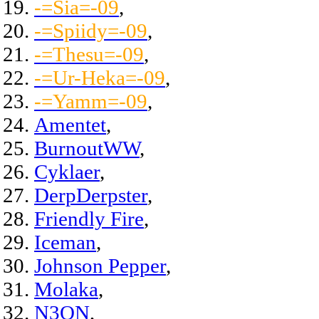
-=Sia=-09
,
-=Spiidy=-09
,
-=Thesu=-09
,
-=Ur-Heka=-09
,
-=Yamm=-09
,
Amentet
,
BurnoutWW
,
Cyklaer
,
DerpDerpster
,
Friendly Fire
,
Iceman
,
Johnson Pepper
,
Molaka
,
N3ON
,