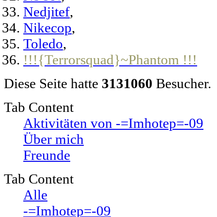
Nedjitef
,
Nikecop
,
Toledo
,
!!!{Terrorsquad}~Phantom !!!
Diese Seite hatte
3131060
Besucher.
Tab Content
Aktivitäten von -=Imhotep=-09
Über mich
Freunde
Tab Content
Alle
-=Imhotep=-09