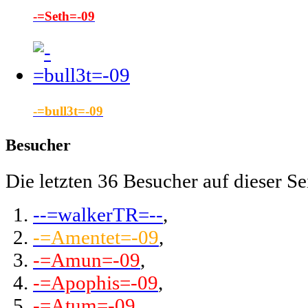
-=Seth=-09
-=bull3t=-09
Besucher
Die letzten 36 Besucher auf dieser Se
--=walkerTR=--
,
-=Amentet=-09
,
-=Amun=-09
,
-=Apophis=-09
,
-=Atum=-09
,