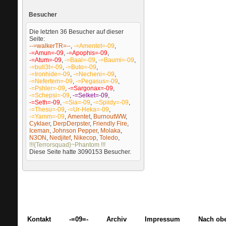
Besucher
Die letzten 36 Besucher auf dieser
Seite:
--=walkerTR=--
,
-=Amentet=-09
,
-=Amun=-09
,
-=Apophis=-09
,
-=Atum=-09
,
-=Baal=-09
,
-=Baumi=-09
,
-=bull3t=-09
,
-=Buto=-09
,
-=Ironhide=-09
,
-=Necheni=-09
,
-=Nefertem=-09
,
-=Pegasus=-09
,
-=Pshler=-09
,
-=Sargonax=-09
,
-=Schepsi=-09
,
-=Selket=-09
,
-=Seth=-09
,
-=Sia=-09
,
-=Spiidy=-09
,
-=Thesu=-09
,
-=Ur-Heka=-09
,
-=Yamm=-09
,
Amentet
,
BurnoutWW
,
Cyklaer
,
DerpDerpster
,
Friendly Fire
,
Iceman
,
Johnson Pepper
,
Molaka
,
N3ON
,
Nedjitef
,
Nikecop
,
Toledo
,
!!!{Terrorsquad}~Phantom !!!
Diese Seite hatte
3090153
Besucher.
Kontakt
-=09=-
Archiv
Impressum
Nach ob