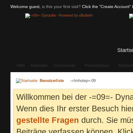
Welcome guest,
is this your first visit?
Click the "Create Account" b
Starts
Hilfe
Kalender
Community
Persönliches
Nützlic
Benutzerliste
-=Imhotep=-09
Willkommen bei der -=09=- Dyna
Wenn dies Ihr erster Besuch hier 
gestellte Fragen
durch. Sie mü
Beiträge verfassen können. Klic