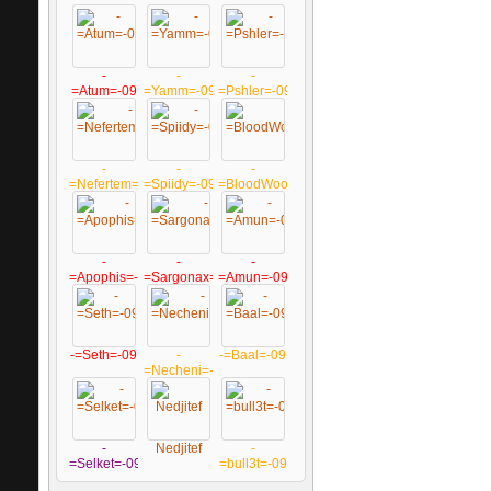
-
-
-
=Atum=-09
=Yamm=-09
=Pshler=-09
-
-
-
=Nefertem=-09
=Spiidy=-09
=BloodWoolf=-09
-
-
-
=Apophis=-09
=Sargonax=-09
=Amun=-09
-=Seth=-09
-
-=Baal=-09
=Necheni=-09
-
Nedjitef
-
=Selket=-09
=bull3t=-09