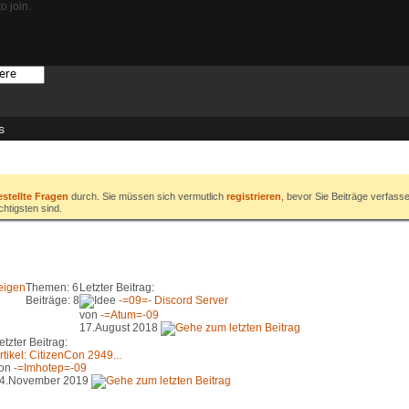
o join.
s
estellte Fragen
durch. Sie müssen sich vermutlich
registrieren
, bevor Sie Beiträge verfass
chtigsten sind.
eigen
Themen: 6
Letzter Beitrag:
Beiträge: 8
-=09=- Discord Server
von
-=Atum=-09
17.August 2018
etzter Beitrag:
rtikel: CitizenCon 2949...
on
-=Imhotep=-09
4.November 2019