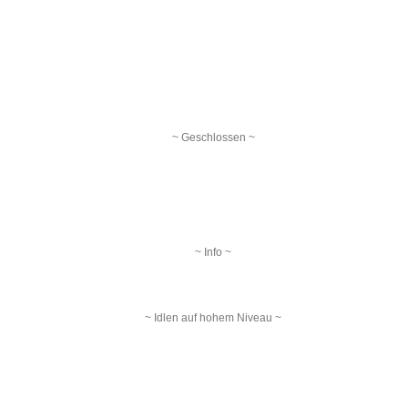
~ Geschlossen ~
~ Info ~
~ Idlen auf hohem Niveau ~