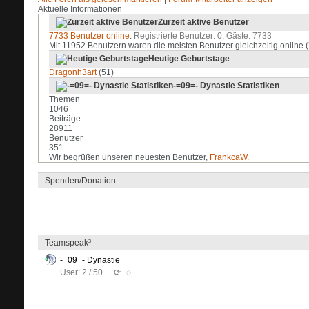
Aktuelle Informationen
Zurzeit aktive Benutzer
7733 Benutzer online
.
Registrierte Benutzer: 0, Gäste: 7733
Mit 11952 Benutzern waren die meisten Benutzer gleichzeitig onlin
Heutige Geburtstage
Dragonh3art
(51)
-=09=- Dynastie Statistiken
Themen
1046
Beiträge
28911
Benutzer
351
Wir begrüßen unseren neuesten Benutzer,
FrankcaW
.
Spenden/Donation
Teamspeak³
-=09=- Dynastie
User: 2 / 50
⟳
◌
______________________________