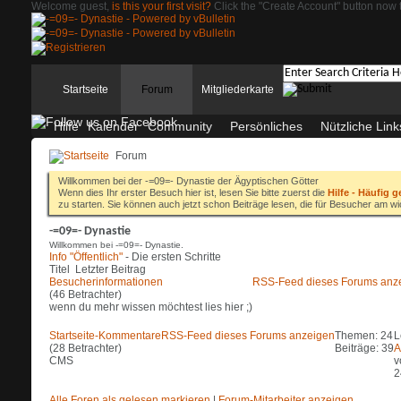
Welcome guest,
is this your first visit?
Click the "Create Account" button now t
Startseite
Forum
Mitgliederkarte
Hilfe
Kalender
Community
Persönliches
Nützliche Link
Forum
Willkommen bei der -=09=- Dynastie der Ägyptischen Götter
Wenn dies Ihr erster Besuch hier ist, lesen Sie bitte zuerst die
Hilfe - Häufig g
zu starten. Sie können auch jetzt schon Beiträge lesen, die für Besucher am wi
-=09=- Dynastie
Willkommen bei -=09=- Dynastie.
Info "Öffentlich"
- Die ersten Schritte
Titel
Letzter Beitrag
Besucherinformationen
RSS-Feed dieses Forums anz
(46 Betrachter)
wenn du mehr wissen möchtest lies hier ;)
Startseite-Kommentare
RSS-Feed dieses Forums anzeigen
Themen: 24
L
(28 Betrachter)
Beiträge: 39
A
CMS
v
2
Alle Foren als gelesen markieren
|
Forum-Mitarbeiter anzeigen