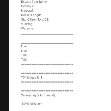
Escape from Tarkov
Destiny 2
Minecraft
Rocket League
Star Citizen 4.x.x DE
V Rising
Warzone
______________________________
______________________________
Live
Live
Talk
Talk
==============================
==============================
TS-Netiquette!!!
==============================
==============================
Sarkophag (afk Channel)