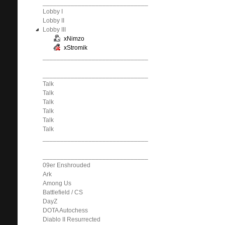
______________________________
Lobby I
Lobby II
Lobby III
xNimzo
xStromik
______________________________
______________________________
Talk
Talk
Talk
Talk
Talk
Talk
______________________________
______________________________
09er Enshrouded
Ark
Among Us
Battlefield / CS
DayZ
DOTA Autochess
Diablo II Resurrected