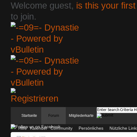
Welcome guest,
is this your first
to join.
Startseite
Forum
Mitgliederkarte
Hilfe
Kalender
Community
Persönliches
Nützliche Link