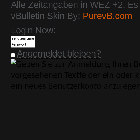
Alle Zeitangaben in WEZ +2. Es i
vBulletin Skin By:
PurevB.com
Login Now:
Angemeldet bleiben?