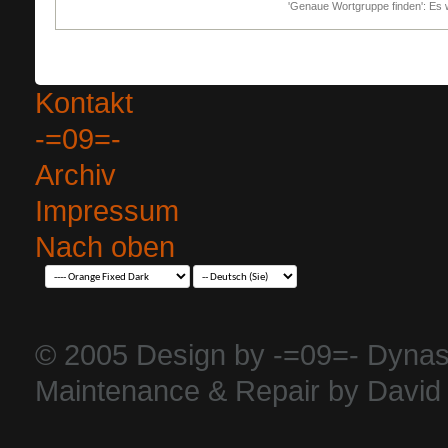
'Genaue Wortgruppe finden': Es w
Kontakt
-=09=-
Archiv
Impressum
Nach oben
© 2005 Design by -=09=- Dynas
Maintenance & Repair by David 