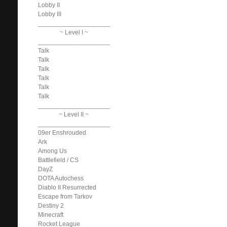
Lobby II
Lobby III
______________________________
~ Level I ~
______________________________
Talk
Talk
Talk
Talk
Talk
Talk
______________________________
~ Level II ~
______________________________
09er Enshrouded
Ark
Among Us
Battlefield / CS
DayZ
DOTA Autochess
Diablo II Resurrected
Escape from Tarkov
Destiny 2
Minecraft
Rocket League