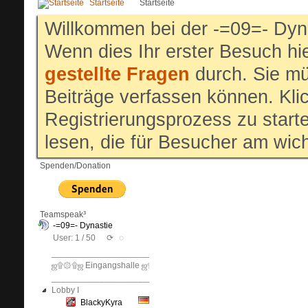
Startseite
Startseite
Willkommen bei der -=09=- Dyn
Wenn dies Ihr erster Besuch hier
gestellte Fragen
durch. Sie mü
Beiträge verfassen können. Klic
Registrierungsprozess zu start
lesen, die für Besucher am wich
Spenden/Donation
Teamspeak³
-=09=- Dynastie
User: 1 / 50
⟳
◌
______________________________
ஜ۩۞۩ஜ Eingangshalle ஜ۩۞۩ஜ
______________________________
Lobby I
BlackyKyra