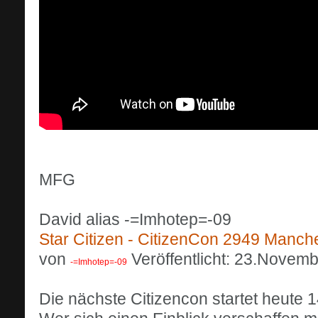
MFG
David alias -=Imhotep=-09
Star Citizen - CitizenCon 2949 Manch
von
Veröffentlicht: 23.Novem
-=Imhotep=-09
Die nächste Citizencon startet heute 1