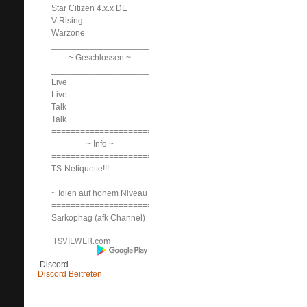
Star Citizen 4.x.x DE
V Rising
Warzone
______________________________
~ Geschlossen ~
______________________________
Live
Live
Talk
Talk
==============================
~ Info ~
==============================
TS-Netiquette!!!
==============================
~ Idlen auf hohem Niveau ~
==============================
Sarkophag (afk Channel)
Discord
Discord Beitreten