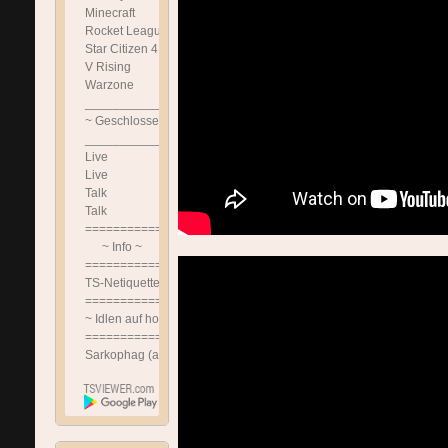
Minecraft
Rocket League
Star Citizen 4.x.x DE
V Rising
Warzone
______________________________
~ Geschlossen ~
______________________________
Live
Live
Talk
Talk
==============================
~ Info ~
==============================
TS-Netiquette!!!
==============================
~ Idlen auf hohem Niveau ~
==============================
Sarkophag (afk Channel)