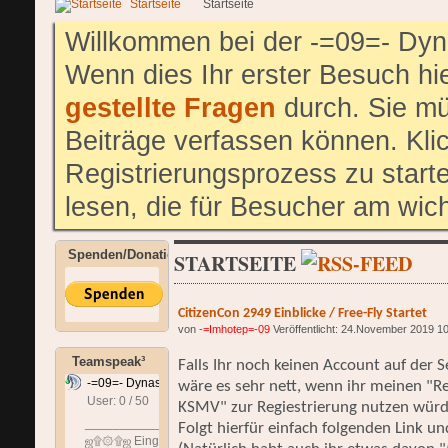
Startseite
Startseite
Willkommen bei der -=09=- Dyn
Wenn dies Ihr erster Besuch hier
gestellte Fragen
durch. Sie mü
Beiträge verfassen können. Klic
Registrierungsprozess zu start
lesen, die für Besucher am wich
Spenden/Donation
STARTSEITE
CitizenCon 2949 Einblicke / Free-Fly Startet
von
-=Imhotep=-09
Veröffentlicht: 24.November 2019 1
Teamspeak³
Falls Ihr noch keinen Account auf der S
-=09=- Dynastie
wäre es sehr nett, wenn ihr meinen "
User: 0 / 50
⟳
◌
KSMV" zur Regiestrierung nutzen würd
______________________________
Folgt hierfür einfach folgenden Link und
ஜ۩۞۩ஜ Eingangshalle ஜ۩۞۩ஜ