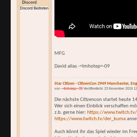
Discord
Discord Beitreten
MFG
David alias -=Imhotep=-09
Star Citizen - CitizenCon 2949 Manchester, E
von
-=Imhotep=-09
Veröffentlicht: 23.November 2019 1
Die nächste Citizencon startet heute 1
Wer sich einen Einblick verschaffen m
z.b. gerne hier:
https://www.twitch.tv/
https://www.twitch.tv/der_kuma
anse
Auch könnt ihr das Spiel wieder im Free