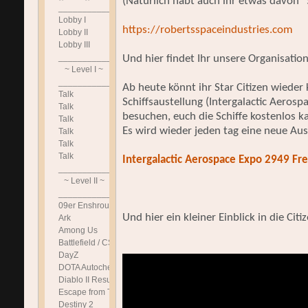
(Natürlich habt auch ihr etwas davon 
______________________________
Lobby I
https://robertsspaceindustries.com
Lobby II
Lobby III
______________________________
Und hier findet Ihr unsere Organisation
~ Level I ~
______________________________
Ab heute könnt ihr Star Citizen wieder
Talk
Schiffsaustellung (Intergalactic Aeros
Talk
besuchen, euch die Schiffe kostenlos k
Talk
Es wird wieder jeden tag eine neue Aus
Talk
Talk
Talk
Intergalactic Aerospace Expo 2949 Fre
______________________________
~ Level II ~
______________________________
09er Enshrouded
Und hier ein kleiner Einblick in die Ci
Ark
Among Us
Battlefield / CS
DayZ
DOTA Autochess
Diablo II Resurrected
Escape from Tarkov
Destiny 2