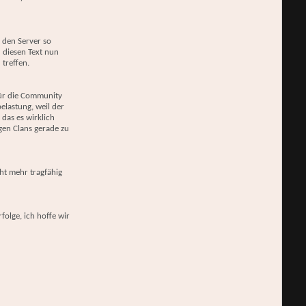
 den Server so
 diesen Text nun
 treffen.
für die Community
elastung, weil der
das es wirklich
gen Clans gerade zu
cht mehr tragfähig
olge, ich hoffe wir