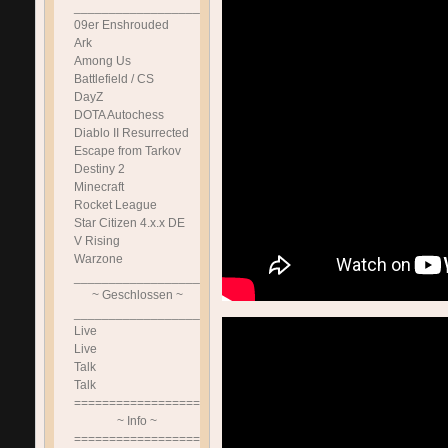
______________________________
09er Enshrouded
Ark
Among Us
Battlefield / CS
DayZ
DOTA Autochess
Diablo II Resurrected
Escape from Tarkov
Destiny 2
Minecraft
Rocket League
Star Citizen 4.x.x DE
V Rising
Warzone
______________________________
~ Geschlossen ~
______________________________
Live
Live
Talk
Talk
==============================
~ Info ~
==============================