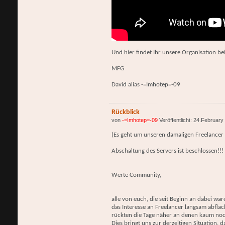
Und hier findet Ihr unsere Organisation bei
MFG
David alias -=Imhotep=-09
Rückblick
von
-=Imhotep=-09
Veröffentlicht: 24.February
(Es geht um unseren damaligen Freelancer
Abschaltung des Servers ist beschlossen!!!
Werte Community,
alle von euch, die seit Beginn an dabei wa
das Interesse an Freelancer langsam abflac
rückten die Tage näher an denen kaum noch
Dies bringt uns zur derzeitigen Situation