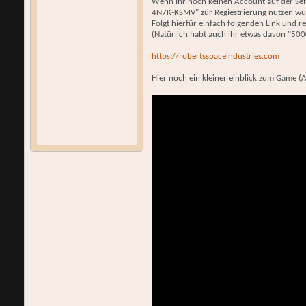
Wenn Ihr noch keinen Account auf der Seit
4N7K-KSMV" zur Regiestrierung nutzen wü
Folgt hierfür einfach folgenden Link und reg
(Natürlich habt auch ihr etwas davon "500
https://robertsspaceindustries.com
Hier noch ein kleiner einblick zum Game (A