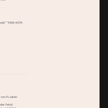
 Code" "STAR-4N7K-
 von FL sahen.
oder Feind.