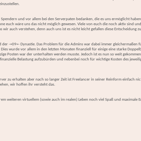
inzustellen.
 Spendern und vor allem bei den Serverpaten bedanken, die es uns ermöglicht haben
ohne euch wäre uns das nicht möglich gewesen. Viele von euch die noch aktiv sind und
s wir auch verstehen, denn auch uns ist es nicht leicht gefallen diese Entscheidung zu
d der -=09=- Dynastie. Das Problem für die Admins war dabei immer gleichermaßen 
 Dies wurde vor allem in den letzten Monaten finanziell für einige eine starke Doppelb
nzige Posten war der unterhalten werden musste. Jedoch ist es nun so weit gekommen 
 finanzielle Belastung aufzubürden und nebenbei noch für wichtige Kosten des jeweili
er zu erhalten aber nach so langer Zeit ist Freelancer in seiner Reinform einfach ni
en, wir hoffen ihr versteht das.
rem weiteren virtuellem (sowie auch im realen) Leben noch viel Spaß und maximale Erf