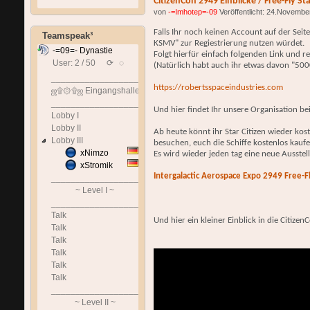
CitizenCon 2949 Einblicke / Free-Fly St
von
-=Imhotep=-09
Veröffentlicht: 24.Novembe
Falls Ihr noch keinen Account auf der Seit
Teamspeak³
KSMV" zur Regiestrierung nutzen würdet.
-=09=- Dynastie
Folgt hierfür einfach folgenden Link und reg
User: 2 / 50
⟳
◌
(Natürlich habt auch ihr etwas davon "50
______________________________
https://robertsspaceindustries.com
ஜ۩۞۩ஜ Eingangshalle ஜ۩۞۩ஜ
______________________________
Und hier findet Ihr unsere Organisation bei
Lobby I
Lobby II
Ab heute könnt ihr Star Citizen wieder kos
Lobby III
besuchen, euch die Schiffe kostenlos kauf
xNimzo
Es wird wieder jeden tag eine neue Ausstel
xStromik
Intergalactic Aerospace Expo 2949 Free-F
______________________________
~ Level I ~
______________________________
Talk
Und hier ein kleiner Einblick in die Citize
Talk
Talk
Talk
Talk
Talk
______________________________
~ Level II ~