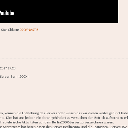
 Star Citizen:
09DYNASTIE
 2017 17:28
 Server Berlin200X)
ren, kennen die Entstehung des Servers oder wissen das wir diesen weiter geführt ha
hte. Dies hat uns jedoch nie daran gehindert zu versuchen den Betrieb aufrecht zu erh
 spielerische Aktivitäten auf dem Berlin200X-Server zu verzeichnen waren.
, das Serverteam hat beschlossen den Server Berlin200X und die Teamspeak-Server(TS2