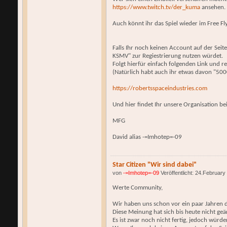
https://www.twitch.tv/der_kuma
ansehen.
Auch könnt ihr das Spiel wieder im Free Fly
Falls Ihr noch keinen Account auf der Seit
KSMV" zur Regiestrierung nutzen würdet.
Folgt hierfür einfach folgenden Link und reg
(Natürlich habt auch ihr etwas davon "500
https://robertsspaceindustries.com
Und hier findet Ihr unsere Organisation bei
MFG
David alias -=Imhotep=-09
Star Citizen "Wir sind dabei"
von
-=Imhotep=-09
Veröffentlicht: 24.February
Werte Community,
Wir haben uns schon vor ein paar Jahren da
Diese Meinung hat sich bis heute nicht geä
Es ist zwar noch nicht fertig, jedoch würd