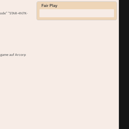
Fair Play
 Code" "STAR-4N7K-
n game auf Arcorp