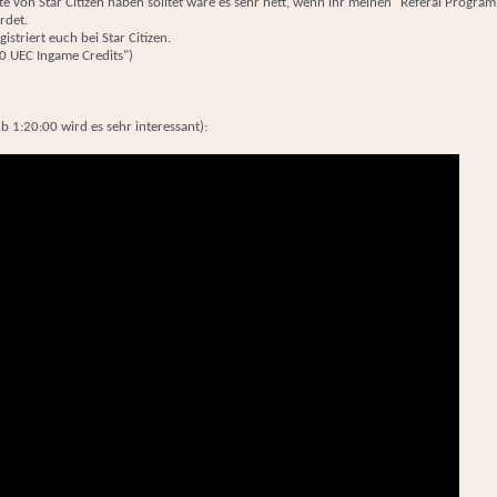
e von Star Citizen haben solltet wäre es sehr nett, wenn ihr meinen "Referal Progra
rdet.
istriert euch bei Star Citizen.
0 UEC Ingame Credits")
b 1:20:00 wird es sehr interessant):