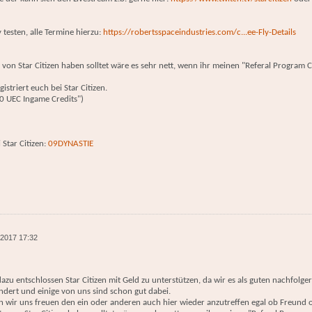
 testen, alle Termine hierzu:
https://robertsspaceindustries.com/c...ee-Fly-Details
e von Star Citizen haben solltet wäre es sehr nett, wenn ihr meinen "Referal Program
istriert euch bei Star Citizen.
0 UEC Ingame Credits")
 Star Citizen:
09DYNASTIE
 2017 17:32
zu entschlossen Star Citizen mit Geld zu unterstützen, da wir es als guten nachfolger
ndert und einige von uns sind schon gut dabei.
en wir uns freuen den ein oder anderen auch hier wieder anzutreffen egal ob Freund 