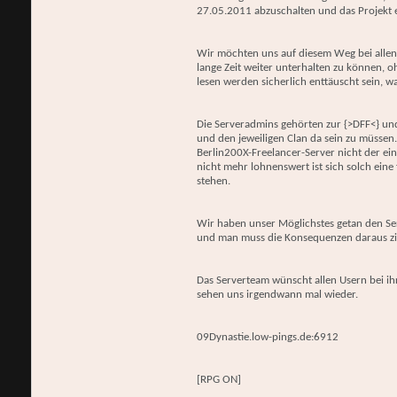
27.05.2011 abzuschalten und das Projekt e
Wir möchten uns auf diesem Weg bei allen
lange Zeit weiter unterhalten zu können, 
lesen werden sicherlich enttäuscht sein, wa
Die Serveradmins gehörten zur {>DFF<} un
und den jeweiligen Clan da sein zu müssen.
Berlin200X-Freelancer-Server nicht der ei
nicht mehr lohnenswert ist sich solch eine
stehen.
Wir haben unser Möglichstes getan den Serv
und man muss die Konsequenzen daraus zieh
Das Serverteam wünscht allen Usern bei ih
sehen uns irgendwann mal wieder.
09Dynastie.low-pings.de:6912
[RPG ON]