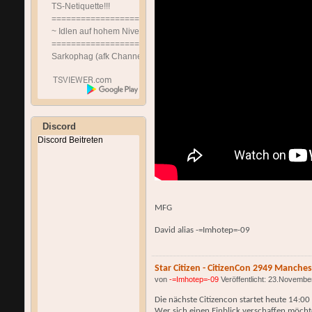
TS-Netiquette!!!
==============================
~ Idlen auf hohem Niveau ~
==============================
Sarkophag (afk Channel)
Discord
Discord Beitreten
MFG
David alias -=Imhotep=-09
Star Citizen - CitizenCon 2949 Manche
von
-=Imhotep=-09
Veröffentlicht: 23.Novembe
Die nächste Citizencon startet heute 14:00
Wer sich einen Einblick verschaffen möchte