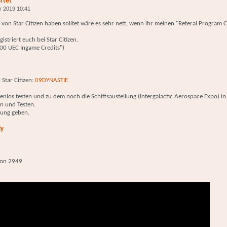
artet
r 2019 10:41
e von Star Citizen haben solltet wäre es sehr nett, wenn ihr meinen "Referal Program
istriert euch bei Star Citizen.
000 UEC Ingame Credits")
 Star Citizen:
09DYNASTIE
tenlos testen und zu dem noch die Schiffsaustellung (Intergalactic Aerospace Expo) i
en und Testen.
lung geben.
ly
nCon 2949