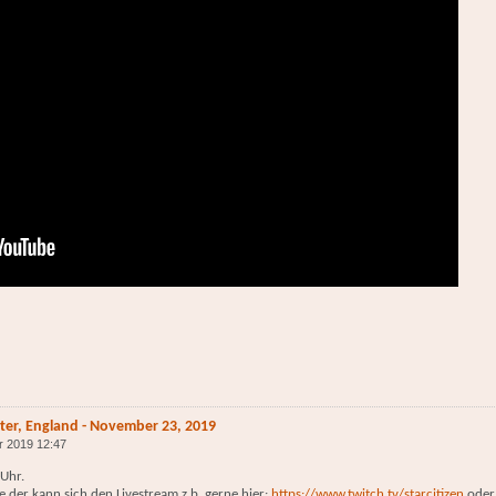
ster, England - November 23, 2019
r 2019 12:47
 Uhr.
 der kann sich den Livestream z.b. gerne hier:
https://www.twitch.tv/starcitizen
oder 