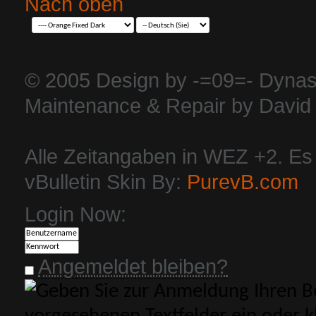
Nach oben
© 2005 Design by -=09=- Dynas
Maintenance & Repair by David 
Alle Zeitangaben in WEZ +2. Es i
vBulletin Skin By:
PurevB.com
Login Now:
Angemeldet bleiben?