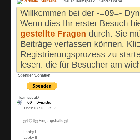
Startseite
Neuer Teamspeak 3 Server Online
Willkommen bei der -=09=- Dyn
Wenn dies Ihr erster Besuch hier
gestellte Fragen
durch. Sie mü
Beiträge verfassen können. Klic
Registrierungsprozess zu start
lesen, die für Besucher am wich
Spenden/Donation
Teamspeak³
-=09=- Dynastie
User: 0 / 50
⟳
◌
______________________________
ஜ۩۞۩ஜ Eingangshalle ஜ۩۞۩ஜ
______________________________
Lobby I
Lobby II