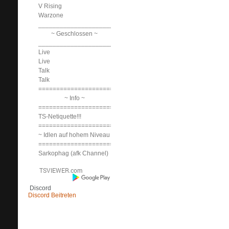
V Rising
Warzone
______________________________
~ Geschlossen ~
______________________________
Live
Live
Talk
Talk
==============================
~ Info ~
==============================
TS-Netiquette!!!
==============================
~ Idlen auf hohem Niveau ~
==============================
Sarkophag (afk Channel)
Discord
Discord Beitreten