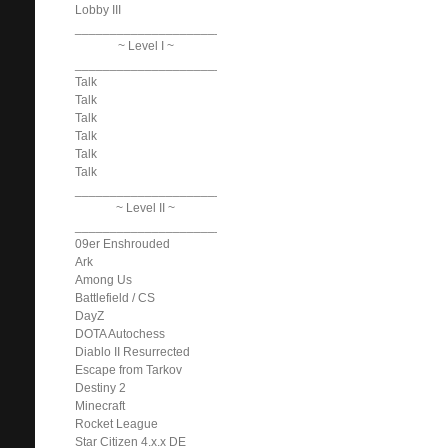
Lobby III
______________________________
~ Level I ~
______________________________
Talk
Talk
Talk
Talk
Talk
Talk
______________________________
~ Level II ~
______________________________
09er Enshrouded
Ark
Among Us
Battlefield / CS
DayZ
DOTA Autochess
Diablo II Resurrected
Escape from Tarkov
Destiny 2
Minecraft
Rocket League
Star Citizen 4.x.x DE