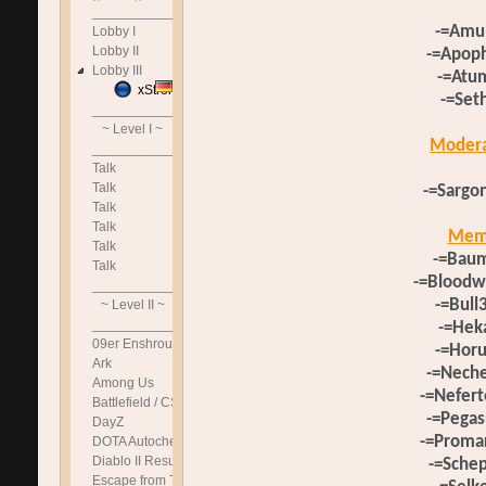
______________________________
-=Amu
Lobby I
Lobby II
-=Apoph
Lobby III
-=Atu
xStromik
-=Set
______________________________
~ Level I ~
Modera
______________________________
Talk
Talk
-=Sargo
Talk
Talk
Mem
Talk
-=Baum
Talk
-=Bloodw
______________________________
-=Bull
~ Level II ~
______________________________
-=Hek
09er Enshrouded
-=Horu
Ark
-=Neche
Among Us
-=Nefer
Battlefield / CS
-=Pegas
DayZ
-=Proma
DOTA Autochess
Diablo II Resurrected
-=Schep
Escape from Tarkov