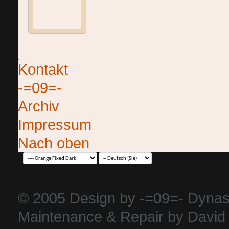
Kontakt
-=09=-
Archiv
Impressum
Nach oben
© 2005 Design by -=09=- Dynas
Maintenance & Repair by David 