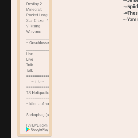
-=Selk
Destiny 2
-=Spii
Minecraft
-=Thes
Rocket League
-=Yam
Star Citizen 4.x.x DE
V Rising
Warzone
______________________________
~ Geschlossen ~
______________________________
Live
Live
Talk
Talk
==============================
~ Info ~
==============================
TS-Netiquette!!!
==============================
~ Idlen auf hohem Niveau ~
==============================
Sarkophag (afk Channel)