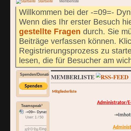
Startseite
Memberliste
Willkommen bei der -=09=- Dyn
Wenn dies Ihr erster Besuch hier
gestellte Fragen
durch. Sie mü
Beiträge verfassen können. Klic
Registrierungsprozess zu start
lesen, die für Besucher am wich
Spenden/Donation
MEMBERLISTE
Mitgliederliste
Administrator/E
Teamspeak³
-=09=- Dynastie
-=Imhot
User: 1 / 50
⟳
◌
______________________________
Administ
ஜ۩۞۩ஜ Eingangshalle ஜ۩۞۩ஜ