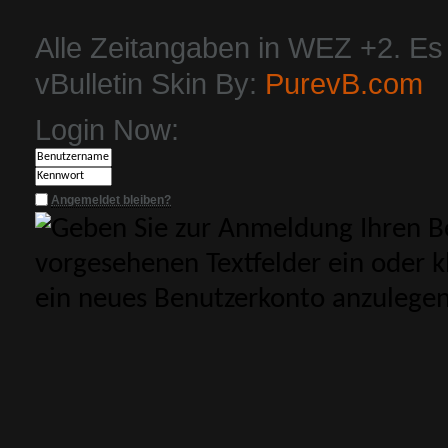
Alle Zeitangaben in WEZ +2. Es i
vBulletin Skin By:
PurevB.com
Login Now:
Angemeldet bleiben?