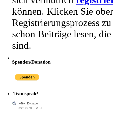
können. Klicken Sie oben
Registrierungsprozess zu 
schon Beiträge lesen, di
sind.
Spenden/Donation
Teamspeak³
-=09=- Dynastie
User: 0 / 50
⟳
◌