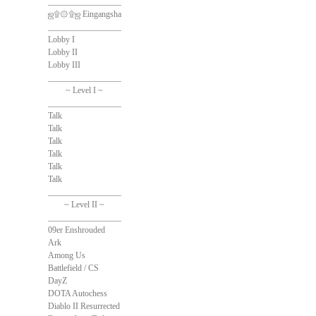
______________________________
ஜ۩۞۩ஜ Eingangshalle ஜ۩۞۩ஜ
______________________________
Lobby I
Lobby II
Lobby III
______________________________
~ Level I ~
______________________________
Talk
Talk
Talk
Talk
Talk
Talk
______________________________
~ Level II ~
______________________________
09er Enshrouded
Ark
Among Us
Battlefield / CS
DayZ
DOTA Autochess
Diablo II Resurrected