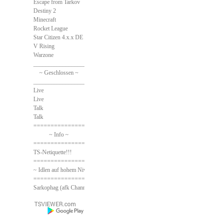
Escape from Tarkov
Destiny 2
Minecraft
Rocket League
Star Citizen 4.x.x DE
V Rising
Warzone
______________________________
~ Geschlossen ~
______________________________
Live
Live
Talk
Talk
==============================
~ Info ~
==============================
TS-Netiquette!!!
==============================
~ Idlen auf hohem Niveau ~
==============================
Sarkophag (afk Channel)