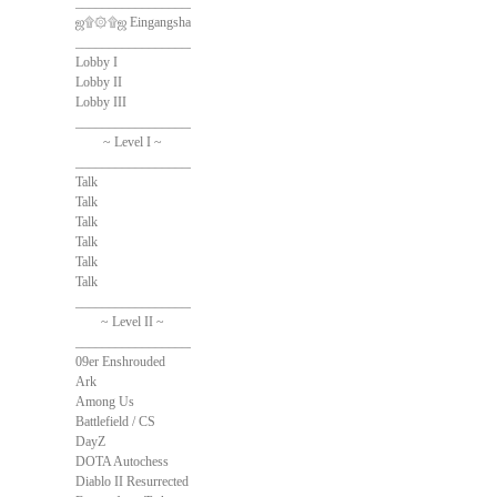
______________________________
ஜ۩۞۩ஜ Eingangshalle ஜ۩۞۩ஜ
______________________________
Lobby I
Lobby II
Lobby III
______________________________
~ Level I ~
______________________________
Talk
Talk
Talk
Talk
Talk
Talk
______________________________
~ Level II ~
______________________________
09er Enshrouded
Ark
Among Us
Battlefield / CS
DayZ
DOTA Autochess
Diablo II Resurrected