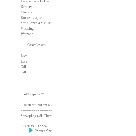
Escape from Tarkov
Destiny 2
Minecraft
Rocket League
Star Citizen 4.x.x DE
V Rising
Warzone
______________________________
~ Geschlossen ~
______________________________
Live
Live
Talk
Talk
==============================
~ Info ~
==============================
TS-Netiquette!!!
==============================
~ Idlen auf hohem Niveau ~
==============================
Sarkophag (afk Channel)