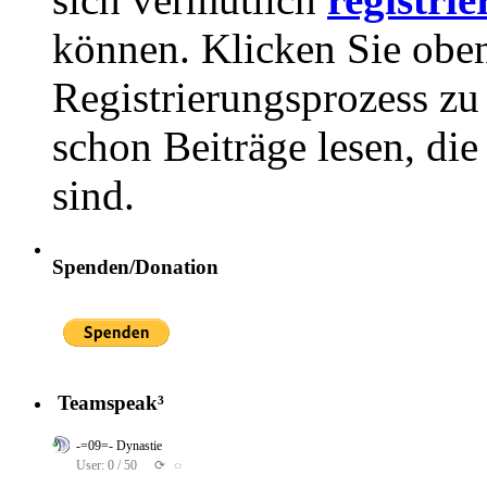
können. Klicken Sie oben
Registrierungsprozess zu 
schon Beiträge lesen, di
sind.
Spenden/Donation
Teamspeak³
-=09=- Dynastie
User: 0 / 50
⟳
◌