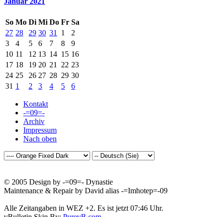
Januar 2021
So
Mo
Di
Mi
Do
Fr
Sa
27
28
29
30
31
1
2
3
4
5
6
7
8
9
10
11
12
13
14
15
16
17
18
19
20
21
22
23
24
25
26
27
28
29
30
31
1
2
3
4
5
6
Kontakt
-=09=-
Archiv
Impressum
Nach oben
© 2005 Design by -=09=- Dynastie
Maintenance & Repair by David alias -=Imhotep=-09
Alle Zeitangaben in WEZ +2. Es ist jetzt
07:46
Uhr.
vBulletin Skin By:
PurevB.com