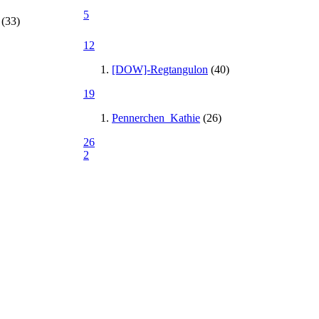
5
(33)
12
[DOW]-Regtangulon
(40)
19
Pennerchen_Kathie
(26)
26
2