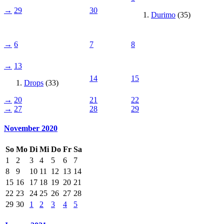
→
29
30
Durimo
(35)
→
6
7
8
→
13
14
15
Drops
(33)
→
20
21
22
→
27
28
29
November 2020
So
Mo
Di
Mi
Do
Fr
Sa
1
2
3
4
5
6
7
8
9
10
11
12
13
14
15
16
17
18
19
20
21
22
23
24
25
26
27
28
29
30
1
2
3
4
5