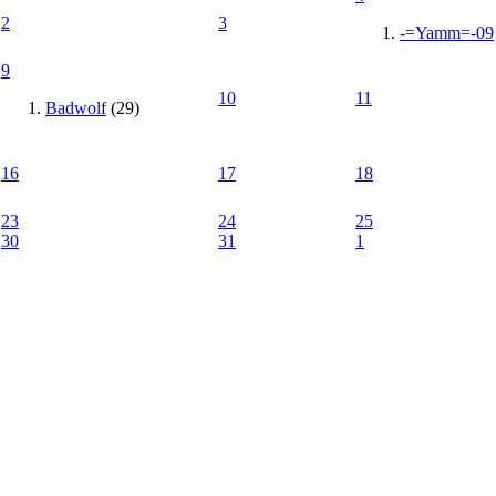
2
3
-=Yamm=-09
9
10
11
Badwolf
(29)
16
17
18
23
24
25
30
31
1