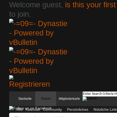
Welcome guest,
is this your first
to join.
Startseite
Forum
Mitgliederkarte
Hilfe
Kalender
Community
Persönliches
Nützliche Link