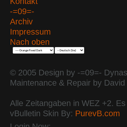
Kontakt
-=09=-
Archiv
Impressum
Nach oben
© 2005 Design by -=09=- Dynas
Maintenance & Repair by David 
Alle Zeitangaben in WEZ +2. Es i
vBulletin Skin By:
PurevB.com
Login Now: