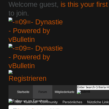
Welcome guest,
is this your first
to join.
Startseite
Forum
Mitgliederkarte
Hilfe
Kalender
Community
Persönliches
Nützliche Link