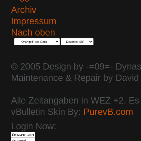
Archiv
Impressum
Nach oben
© 2005 Design by -=09=- Dynas
Maintenance & Repair by David 
Alle Zeitangaben in WEZ +2. Es i
vBulletin Skin By:
PurevB.com
Login Now: