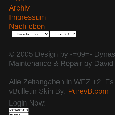
Archiv
Impressum
Nach oben
© 2005 Design by -=09=- Dynas
Maintenance & Repair by David 
Alle Zeitangaben in WEZ +2. Es i
vBulletin Skin By:
PurevB.com
Login Now: