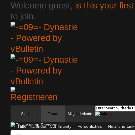
Welcome guest,
is this your first
to join.
Startseite
Forum
Mitgliederkarte
Hilfe
Kalender
Community
Persönliches
Nützliche Link